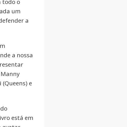
 todo o
cada um
defender a
em
ende a nossa
presentar
, Manny
i (Queens) e
 do
ivro está em
o avatar