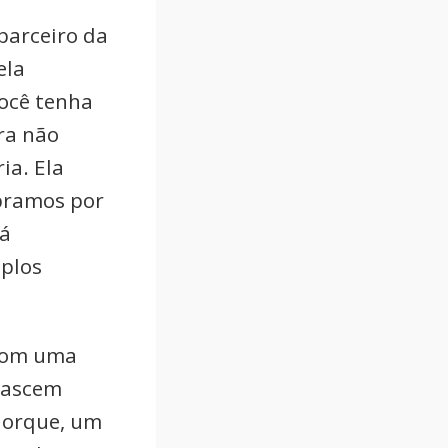
 parceiro da
ela
 você tenha
ora não
ia. Ela
ubramos por
tá
iplos
 Com uma
 nascem
Iorque, um