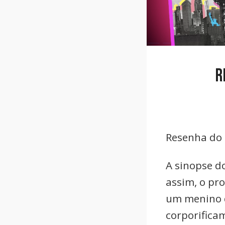
R
Resenha do 
A sinopse do
assim, o pr
um menino d
corporifica