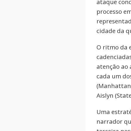
ataque cond
processo em
representad
cidade da q
O ritmo da 
cadenciadas
atenção ao 
cada um dos
(Manhattan)
Aislyn (Stat
Uma estraté
narrador qu
terceira pes