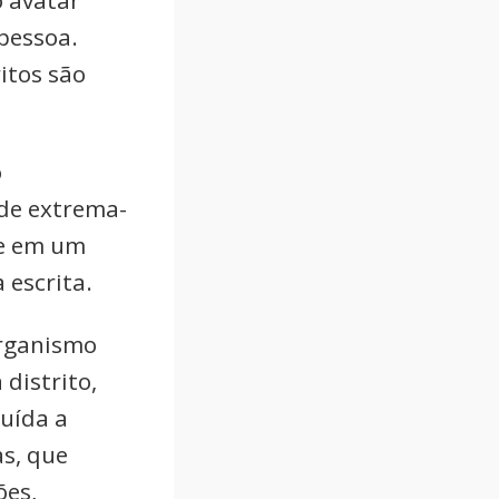
pessoa.
itos são
o
 de extrema-
ce em um
 escrita.
organismo
 distrito,
ruída a
as, que
ões,