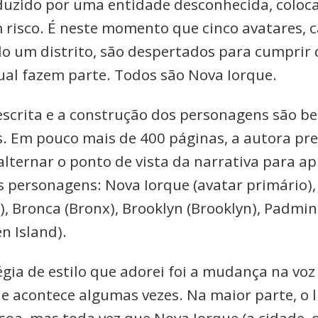
uzido por uma entidade desconhecida, coloca
 risco. É neste momento que cinco avatares, 
o um distrito, são despertados para cumprir 
ual fazem parte. Todos são Nova Iorque.
escrita e a construção dos personagens são b
. Em pouco mais de 400 páginas, a autora pr
alternar o ponto de vista da narrativa para a
 personagens: Nova Iorque (avatar primário)
, Bronca (Bronx), Brooklyn (Brooklyn), Padmin
en Island).
gia de estilo que adorei foi a mudança na voz
e acontece algumas vezes. Na maior parte, o l
soa, mas toda vez que Nova Iorque (a cidade, 