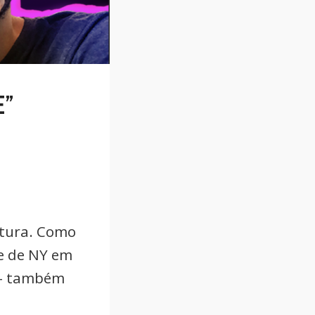
E”
eitura. Como
de de NY em
 – também