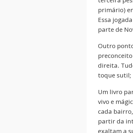
primário) e
Essa jogada
parte de No
Outro ponto
preconceito
direita. Tud
toque sutil;
Um livro pa
vivo e mágic
cada bairro
partir da i
exaltam a su