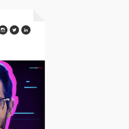
insgtagram
twitter
linkedin