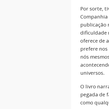
Por sorte, t
Companhia d
publicação n
dificuldade 
oferece de 
prefere nos
nós mesmos,
acontecendo
universos.
O livro nar
pegada de f
como qualqu