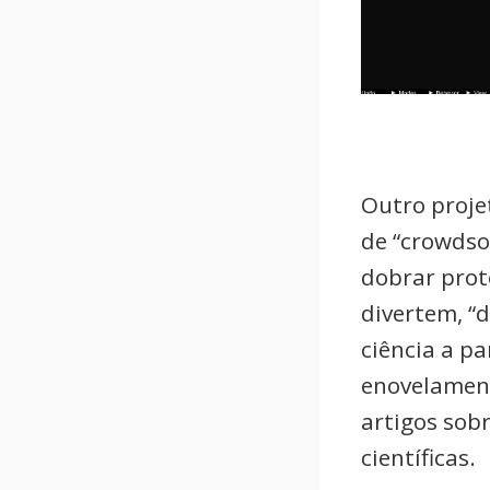
Outro proje
de “crowdso
dobrar pro
divertem, “
ciência a pa
enovelament
artigos sob
científicas.