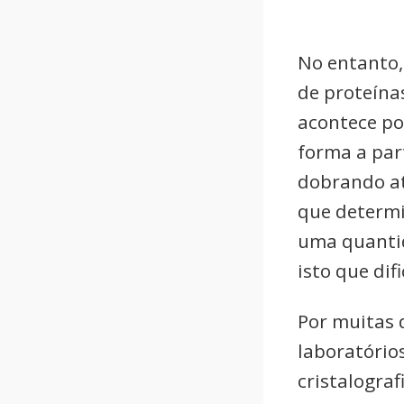
No entanto
de proteína
acontece por
forma a par
dobrando at
que determi
uma quantid
isto que dif
Por muitas 
laboratórios
cristalograf