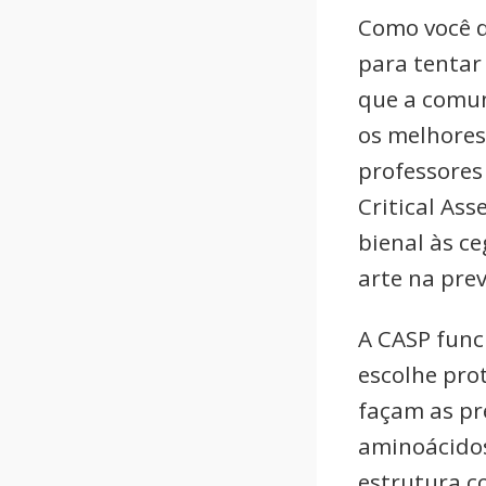
Como você d
para tentar 
que a comun
os melhores
professores
Critical Ass
bienal às c
arte na pre
A CASP func
escolhe pro
façam as pr
aminoácido
estrutura co