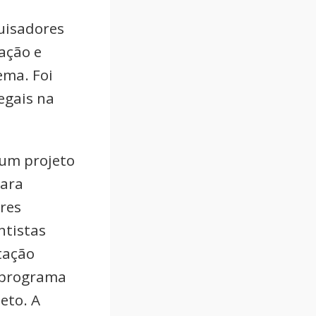
uisadores
ação e
ema. Foi
egais na
 um projeto
para
res
ntistas
tação
 programa
eto. A