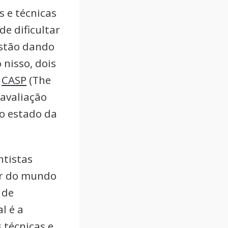
 e técnicas
de dificultar
estão dando
nisso, dois
a
CASP
(The
 avaliação
 o estado da
ntistas
or do mundo
 de
l é a
 técnicas e