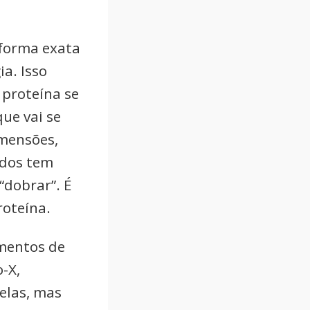
forma exata
a. Isso
 proteína se
ue vai se
mensões,
idos tem
“dobrar”. É
proteína.
imentos de
o-X,
delas, mas