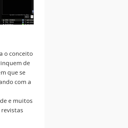
a o conceito
brinquem de
em que se
rando com a
ade e muitos
 revistas