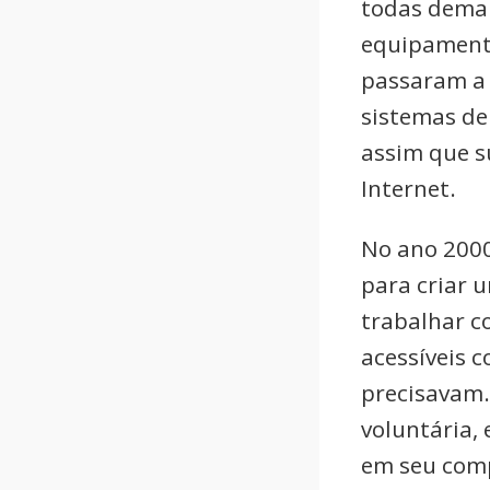
todas deman
equipamento
passaram a 
sistemas de
assim que s
Internet.
No ano 2000
para criar 
trabalhar c
acessíveis 
precisavam.
voluntária,
em seu comp