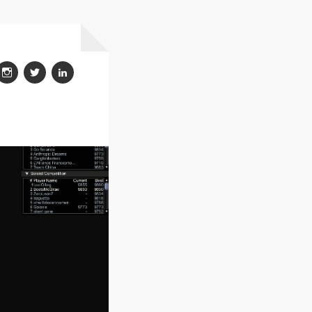
insgtagram
twitter
linkedin