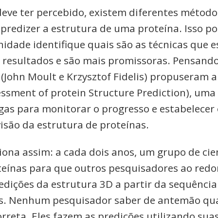
eve ter percebido, existem diferentes métodos
predizer a estrutura de uma proteína. Isso po
idade identifique quais são as técnicas que 
 resultados e são mais promissoras. Pensando 
 (John Moult e Krzysztof Fidelis) propuseram 
essment of protein Structure Prediction), uma
egas para monitorar o progresso e estabelecer
visão da estrutura de proteínas.
iona assim: a cada dois anos, um grupo de cie
teínas para que outros pesquisadores ao red
edições da estrutura 3D a partir da sequência
s. Nenhum pesquisador saber de antemão qua
rreta. Eles fazem as predições utilizando suas