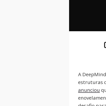
A DeepMind 
estruturas 
anunciou
qu
enovelament
desafio para