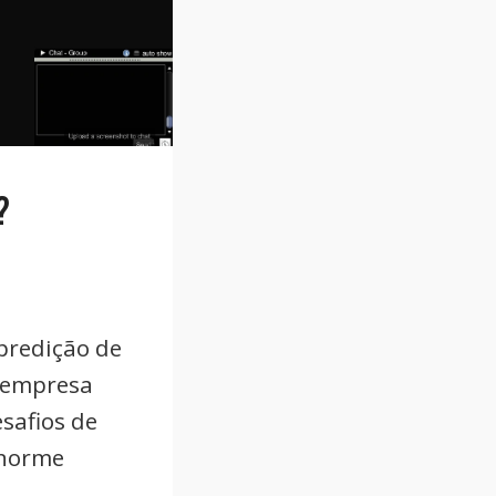
?
 predição de
A empresa
safios de
enorme