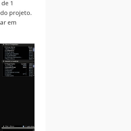
 de 1
do projeto.
iar em